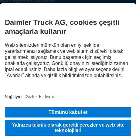
Dijital kanallarımızda Mercedes-Benz Trucks'ı keşfedin.
FOLLOW THE ROADSTARS.
Deneyimlerinizi şimdi diğer kamyon sürücüleriyle paylaşın.
Haydi katılın
Sağlayıcı