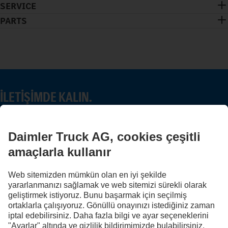
SERVICE
PARTS
İLETIŞIMDE KALIN.
Dijital kanallarımızda Mercedes-Benz Trucks'ı keşfedin.
FOLLOW THE ROADSTARS.
Deneyimlerinizi şimdi diğer kamyon sürücüleriyle paylaşın.