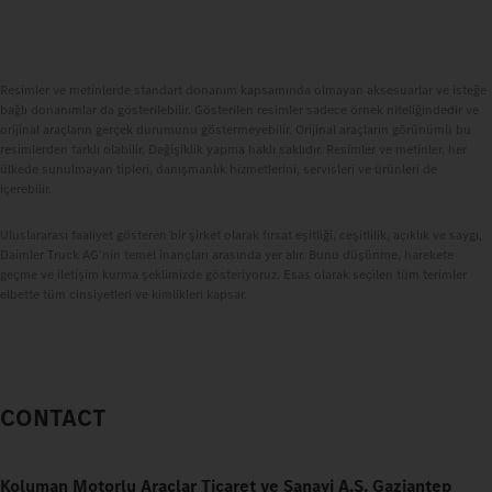
Resimler ve metinlerde standart donanım kapsamında olmayan aksesuarlar ve isteğe
bağlı donanımlar da gösterilebilir. Gösterilen resimler sadece örnek niteliğindedir ve
orijinal araçların gerçek durumunu göstermeyebilir. Orijinal araçların görünümü bu
resimlerden farklı olabilir. Değişiklik yapma haklı saklıdır. Resimler ve metinler, her
ülkede sunulmayan tipleri, danışmanlık hizmetlerini, servisleri ve ürünleri de
içerebilir.
Uluslararası faaliyet gösteren bir şirket olarak fırsat eşitliği, ceşitlilik, açıklık ve saygı,
Daimler Truck AG'nin temel inançları arasında yer alır. Bunu düşünme, harekete
geçme ve iletişim kurma şeklimizde gösteriyoruz. Esas olarak seçilen tüm terimler
elbette tüm cinsiyetleri ve kimlikleri kapsar.
CONTACT
Koluman Motorlu Araçlar Ticaret ve Sanayi A.Ş. Gaziantep